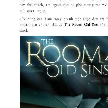
đầy thử thách, nơi người chơi sẽ phải tương tác v
mối quan trọng.
Nội dung của game xoay quanh một cuộc điều tra b
những câu chuyện thú vị.
The Room: Old Sins
hứa h
thích.