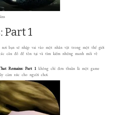
ins
 Part 1
nơi bạn sẽ nhập vai vào một nhân vật trong một thế giới
t các câu đố để tồn tại và tìm kiếm những manh mối về
That Remains: Part 1
không chỉ đơn thuần là một game
ầy cảm xúc cho người chơi.