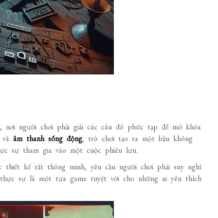
ị, nơi người chơi phải giải các câu đố phức tạp để mở khóa
và
âm thanh sống động
, trò chơi tạo ra một bầu không
hực sự tham gia vào một cuộc phiêu lưu.
 thiết kế rất thông minh, yêu cầu người chơi phải suy nghĩ
 thực sự là một tựa game tuyệt vời cho những ai yêu thích