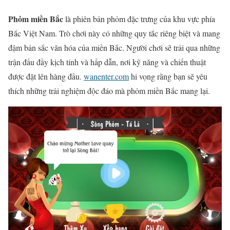
Phỏm miền Bắc
là phiên bản phỏm đặc trưng của khu vực phía
Bắc Việt Nam. Trò chơi này có những quy tắc riêng biệt và mang
đậm bản sắc văn hóa của miền Bắc. Người chơi sẽ trải qua những
trận đấu đầy kịch tính và hấp dẫn, nơi kỹ năng và chiến thuật
được đặt lên hàng đầu.
wanenter.com
hi vọng rằng bạn sẽ yêu
thích những trải nghiệm độc đáo mà phỏm miền Bắc mang lại.