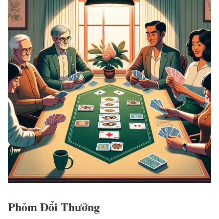
Phỏm Đổi Thưởng