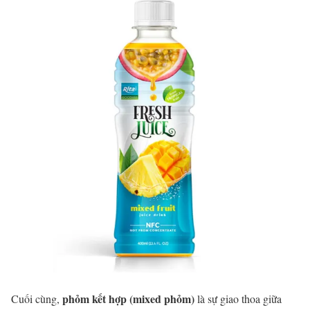
phỏm kết hợp (mixed phỏm)
Cuối cùng,
là sự giao thoa giữa