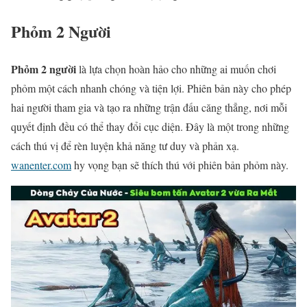
Phỏm 2 Người
Phỏm 2 người
là lựa chọn hoàn hảo cho những ai muốn chơi
phỏm một cách nhanh chóng và tiện lợi. Phiên bản này cho phép
hai người tham gia và tạo ra những trận đấu căng thẳng, nơi mỗi
quyết định đều có thể thay đổi cục diện. Đây là một trong những
cách thú vị để rèn luyện khả năng tư duy và phản xạ.
wanenter.com
hy vọng bạn sẽ thích thú với phiên bản phỏm này.