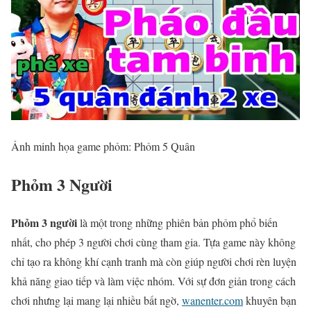
Ảnh minh họa game phỏm: Phỏm 5 Quân
Phỏm 3 Người
Phỏm 3 người
là một trong những phiên bản phỏm phổ biến
nhất, cho phép 3 người chơi cùng tham gia. Tựa game này không
chỉ tạo ra không khí cạnh tranh mà còn giúp người chơi rèn luyện
khả năng giao tiếp và làm việc nhóm. Với sự đơn giản trong cách
chơi nhưng lại mang lại nhiều bất ngờ,
wanenter.com
khuyên bạn