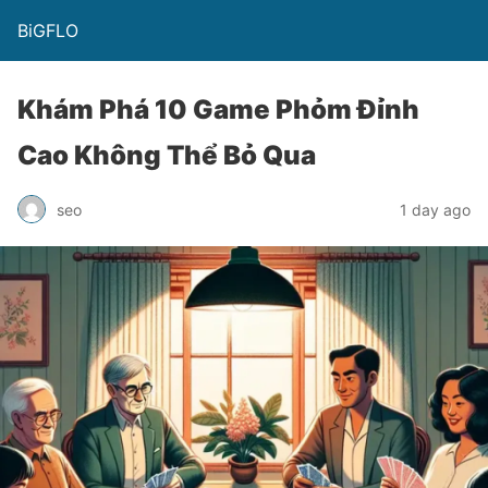
BiGFLO
Khám Phá 10 Game Phỏm Đỉnh
Cao Không Thể Bỏ Qua
seo
1 day ago