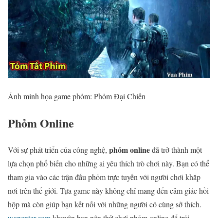
Ảnh minh họa game phỏm: Phỏm Đại Chiến
Phỏm Online
phỏm online
Với sự phát triển của công nghệ,
đã trở thành một
lựa chọn phổ biến cho những ai yêu thích trò chơi này. Bạn có thể
tham gia vào các trận đấu phỏm trực tuyến với người chơi khắp
nơi trên thế giới. Tựa game này không chỉ mang đến cảm giác hồi
hộp mà còn giúp bạn kết nối với những người có cùng sở thích.
wanenter.com
khuyên bạn nên thử chơi phỏm online để trải