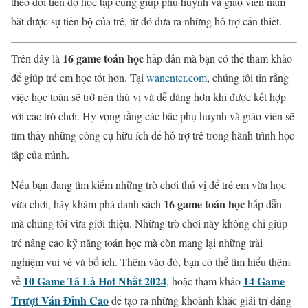
theo dõi tiến độ học tập cũng giúp phụ huynh và giáo viên nắm
bắt được sự tiến bộ của trẻ, từ đó đưa ra những hỗ trợ cần thiết.
16 game toán học
Trên đây là
hấp dẫn mà bạn có thể tham khảo
để giúp trẻ em học tốt hơn. Tại
wanenter.com
, chúng tôi tin rằng
việc học toán sẽ trở nên thú vị và dễ dàng hơn khi được kết hợp
với các trò chơi. Hy vọng rằng các bậc phụ huynh và giáo viên sẽ
tìm thấy những công cụ hữu ích để hỗ trợ trẻ trong hành trình học
tập của mình.
Nếu bạn đang tìm kiếm những trò chơi thú vị để trẻ em vừa học
16 game toán học
vừa chơi, hãy khám phá danh sách
hấp dẫn
mà chúng tôi vừa giới thiệu. Những trò chơi này không chỉ giúp
trẻ nâng cao kỹ năng toán học mà còn mang lại những trải
nghiệm vui vẻ và bổ ích. Thêm vào đó, bạn có thể tìm hiểu thêm
10 Game Tá Lả Hot Nhất 2024
14 Game
về
, hoặc tham khảo
Trượt Ván Đỉnh Cao
để tạo ra những khoảnh khắc giải trí đáng