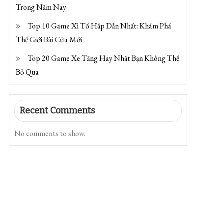
Trong Năm Nay
Top 10 Game Xì Tố Hấp Dẫn Nhất: Khám Phá
Thế Giới Bài Cửa Mới
Top 20 Game Xe Tăng Hay Nhất Bạn Không Thể
Bỏ Qua
Recent Comments
No comments to show.