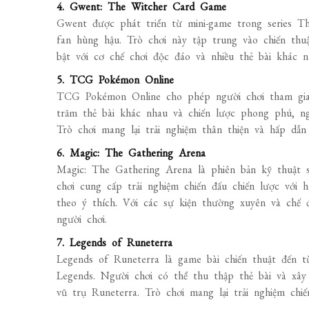
4. Gwent: The Witcher Card Game
Gwent được phát triển từ mini-game trong series T
fan hùng hậu. Trò chơi này tập trung vào chiến thu
bật với cơ chế chơi độc đáo và nhiều thẻ bài khác n
5. TCG Pokémon Online
TCG Pokémon Online cho phép người chơi tham gia 
trăm thẻ bài khác nhau và chiến lược phong phú, n
Trò chơi mang lại trải nghiệm thân thiện và hấp dẫ
6. Magic: The Gathering Arena
Magic: The Gathering Arena là phiên bản kỹ thuật 
chơi cung cấp trải nghiệm chiến đấu chiến lược với
theo ý thích. Với các sự kiện thường xuyên và chế
người chơi.
7. Legends of Runeterra
Legends of Runeterra là game bài chiến thuật đến t
Legends. Người chơi có thể thu thập thẻ bài và xâ
vũ trụ Runeterra. Trò chơi mang lại trải nghiệm chi