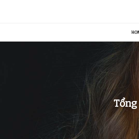
Skip
to
content
HO
Tổng 