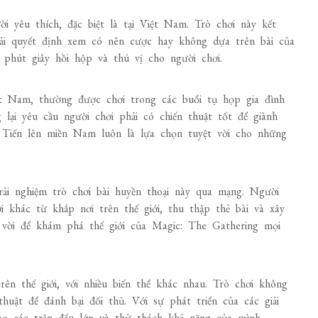
i yêu thích, đặc biệt là tại Việt Nam. Trò chơi này kết
ải quyết định xem có nên cược hay không dựa trên bài của
 phút giây hồi hộp và thú vị cho người chơi.
t Nam, thường được chơi trong các buổi tụ họp gia đình
 lại yêu cầu người chơi phải có chiến thuật tốt để giành
, Tiến lên miền Nam luôn là lựa chọn tuyệt vời cho những
ải nghiệm trò chơi bài huyền thoại này qua mạng. Người
i khác từ khắp nơi trên thế giới, thu thập thẻ bài và xây
 vời để khám phá thế giới của Magic: The Gathering mọi
ên thế giới, với nhiều biến thể khác nhau. Trò chơi không
uật để đánh bại đối thủ. Với sự phát triển của các giải
ào các trận đấu lớn và thử thách khả năng của mình.