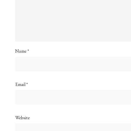
Name
*
Email
*
Website