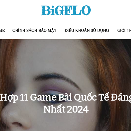
BiGFLO
ME
CHÍNH SÁCH BẢO MẬT
ĐIỀU KHOẢN SỬ DỤNG
GIỚI T
Hợp 11 Game Bài Quốc Tế Đán
Nhất 2024