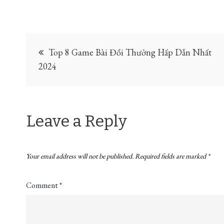
Post
Top 8 Game Bài Đổi Thưởng Hấp Dẫn Nhất
navigation
2024
Leave a Reply
Your email address will not be published.
Required fields are marked
*
Comment
*