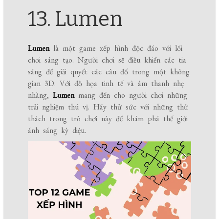
13. Lumen
Lumen
là một game xếp hình độc đáo với lối
chơi sáng tạo. Người chơi sẽ điều khiển các tia
sáng để giải quyết các câu đố trong một không
gian 3D. Với đồ họa tinh tế và âm thanh nhẹ
nhàng,
Lumen
mang đến cho người chơi những
trải nghiệm thú vị. Hãy thử sức với những thử
thách trong trò chơi này để khám phá thế giới
ánh sáng kỳ diệu.