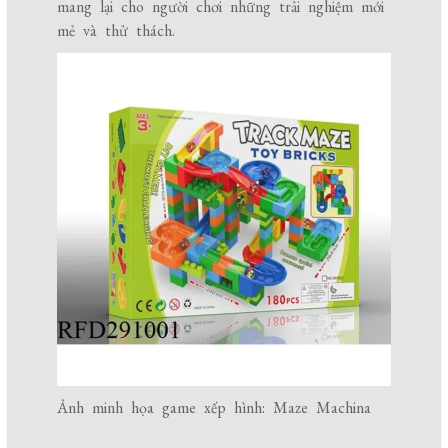
mang lại cho người chơi những trải nghiệm mới
mẻ và thử thách.
Ảnh minh họa game xếp hình: Maze Machina