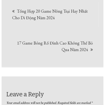
Post
Tổng Hợp 20 Game Nông Trại Hay Nhất
navigation
Cho Di Động Năm 2024
17 Game Bóng Rổ Đỉnh Cao Không Thể Bỏ
Qua Năm 2024
Leave a Reply
Your email address will not be published.
Required fields are marked
*