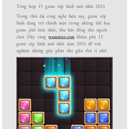
Tổng hợp 13 game xếp hình mới nhất 2024
Trong thời đại công nghệ hiện nay, game xếp
hình đang trở thành một trong những thể loại
game phổ biến nhất, thu hút đông đảo người
chơi. Hãy cùng
wanenter.com
khám phá 13
game xếp hình mới nhất năm 2024 để trải
nghiệm những giây phút thư giãn thú vị nhé!