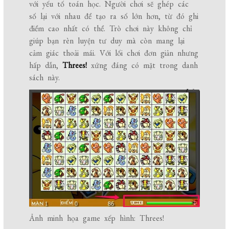
với yếu tố toán học. Người chơi sẽ ghép các
số lại với nhau để tạo ra số lớn hơn, từ đó ghi
điểm cao nhất có thể. Trò chơi này không chỉ
giúp bạn rèn luyện tư duy mà còn mang lại
cảm giác thoải mái. Với lối chơi đơn giản nhưng
hấp dẫn,
Threes!
xứng đáng có mặt trong danh
sách này.
Ảnh minh họa game xếp hình: Threes!