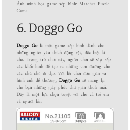
Ảnh minh họa game xếp hình: Matches Puzzle
Game
6. Doggo Go
Doggo Go
là một game xếp hình dành cho
những người yêu thích động vật, đặc biệt là
chó. Trong trò chơi này, người chơi sẽ sắp xếp
các khối hình để tạo ra những con đường cho
các chú chó đi dạo. Với lối chơi đơn giản và
hình ảnh dễ thương,
Doggo Go
sẽ mang lại
cho bạn những giây phút thư giãn thoải mái.
Đây là một lựa chọn tuyệt vời cho cả trẻ em
và người lớn.