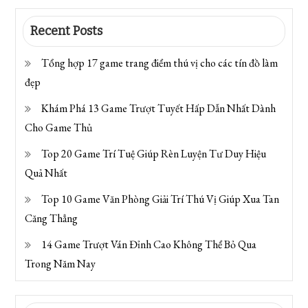
Recent Posts
Tổng hợp 17 game trang điểm thú vị cho các tín đồ làm
đẹp
Khám Phá 13 Game Trượt Tuyết Hấp Dẫn Nhất Dành
Cho Game Thủ
Top 20 Game Trí Tuệ Giúp Rèn Luyện Tư Duy Hiệu
Quả Nhất
Top 10 Game Văn Phòng Giải Trí Thú Vị Giúp Xua Tan
Căng Thẳng
14 Game Trượt Ván Đỉnh Cao Không Thể Bỏ Qua
Trong Năm Nay