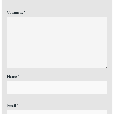
Comment
*
Name
*
Email
*