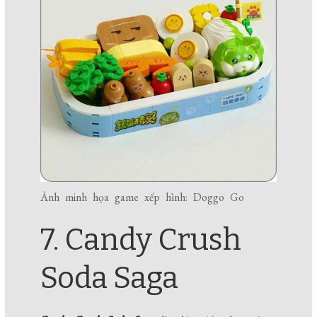
Ảnh minh họa game xếp hình: Doggo Go
7. Candy Crush
Soda Saga