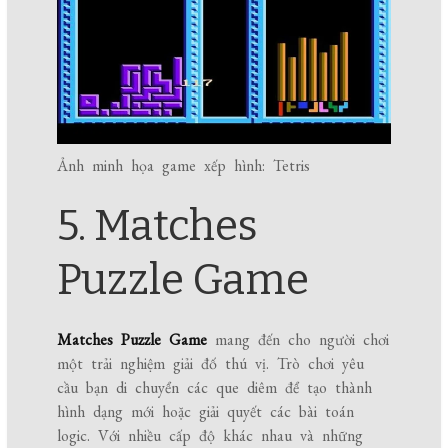
Ảnh minh họa game xếp hình: Tetris
5. Matches
Puzzle Game
Matches Puzzle Game
mang đến cho người chơi
một trải nghiệm giải đố thú vị. Trò chơi yêu
cầu bạn di chuyển các que diêm để tạo thành
hình dạng mới hoặc giải quyết các bài toán
logic. Với nhiều cấp độ khác nhau và những