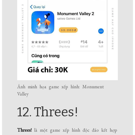
Ảnh minh họa game xếp hình: Monument
Valley
12. Threes!
Threes!
là một game xếp hình độc đáo kết hợp