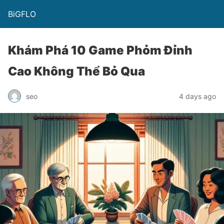
BiGFLO
Khám Phá 10 Game Phỏm Đỉnh
Cao Không Thể Bỏ Qua
seo
4 days ago