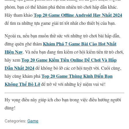
phỏm, bạn có thể khám phá thêm nhiều trò chơi hấp dẫn khác.
Top 20 Game Offline Android Hay Nhất 2024
Hãy tham khảo
để tìm ra những tựa game giải trí tốt nhất cho thiết bị của bạn.
Ngoài ra, nếu bạn muốn thử sức với những trò chơi bài hấp dẫn,
Khám Phá 7 Game Bài Cào Hot Nhất
đừng quên ghé thăm
Hiện Nay
. Và nếu bạn đang tìm kiếm cơ hội kiếm tiền từ trò chơi,
Top 20 Game Kiếm Tiền Online Dễ Chơi Và Hấp
hãy xem
Dẫn Nhất 2024
để không bỏ lỡ các cơ hội tuyệt vời. Cuối cùng,
Top 20 Game Thùng Kinh Điển Bạn
hãy cùng khám phá
Không Thể Bỏ Lỡ
để trở về với những kỷ niệm vui vẻ!
Hy vọng điều này giúp ích cho bạn trong việc điều hướng người
dùng!
Categories:
Game