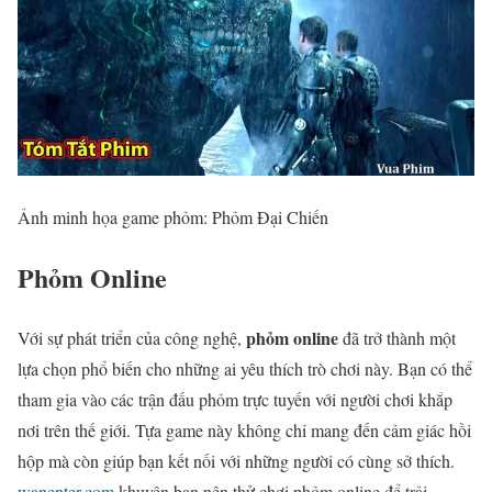
Ảnh minh họa game phỏm: Phỏm Đại Chiến
Phỏm Online
phỏm online
Với sự phát triển của công nghệ,
đã trở thành một
lựa chọn phổ biến cho những ai yêu thích trò chơi này. Bạn có thể
tham gia vào các trận đấu phỏm trực tuyến với người chơi khắp
nơi trên thế giới. Tựa game này không chỉ mang đến cảm giác hồi
hộp mà còn giúp bạn kết nối với những người có cùng sở thích.
wanenter.com
khuyên bạn nên thử chơi phỏm online để trải