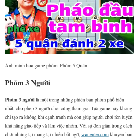
Ảnh minh họa game phỏm: Phỏm 5 Quân
Phỏm 3 Người
Phỏm 3 người
là một trong những phiên bản phỏm phổ biến
nhất, cho phép 3 người chơi cùng tham gia. Tựa game này không
chỉ tạo ra không khí cạnh tranh mà còn giúp người chơi rèn luyện
khả năng giao tiếp và làm việc nhóm. Với sự đơn giản trong cách
chơi nhưng lại mang lại nhiều bất ngờ,
wanenter.com
khuyên bạn