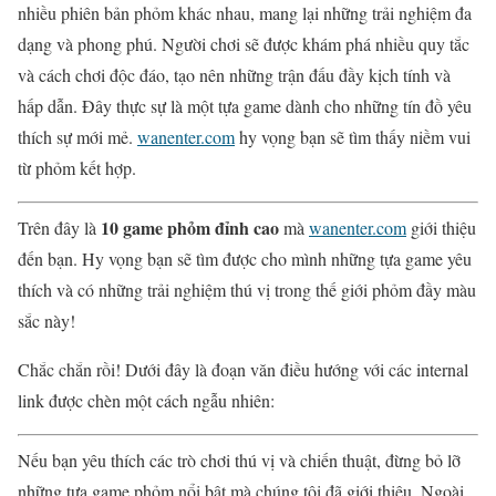
nhiều phiên bản phỏm khác nhau, mang lại những trải nghiệm đa
dạng và phong phú. Người chơi sẽ được khám phá nhiều quy tắc
và cách chơi độc đáo, tạo nên những trận đấu đầy kịch tính và
hấp dẫn. Đây thực sự là một tựa game dành cho những tín đồ yêu
thích sự mới mẻ.
wanenter.com
hy vọng bạn sẽ tìm thấy niềm vui
từ phỏm kết hợp.
10 game phỏm đỉnh cao
Trên đây là
mà
wanenter.com
giới thiệu
đến bạn. Hy vọng bạn sẽ tìm được cho mình những tựa game yêu
thích và có những trải nghiệm thú vị trong thế giới phỏm đầy màu
sắc này!
Chắc chắn rồi! Dưới đây là đoạn văn điều hướng với các internal
link được chèn một cách ngẫu nhiên:
Nếu bạn yêu thích các trò chơi thú vị và chiến thuật, đừng bỏ lỡ
những tựa game phỏm nổi bật mà chúng tôi đã giới thiệu. Ngoài