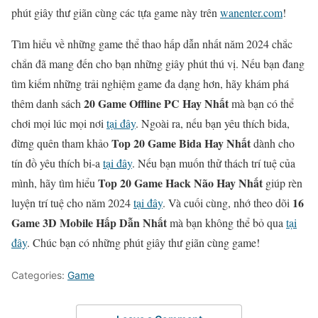
phút giây thư giãn cùng các tựa game này trên
wanenter.com
!
Tìm hiểu về những game thể thao hấp dẫn nhất năm 2024 chắc
chắn đã mang đến cho bạn những giây phút thú vị. Nếu bạn đang
tìm kiếm những trải nghiệm game đa dạng hơn, hãy khám phá
20 Game Offline PC Hay Nhất
thêm danh sách
mà bạn có thể
chơi mọi lúc mọi nơi
tại đây
. Ngoài ra, nếu bạn yêu thích bida,
Top 20 Game Bida Hay Nhất
đừng quên tham khảo
dành cho
tín đồ yêu thích bi-a
tại đây
. Nếu bạn muốn thử thách trí tuệ của
Top 20 Game Hack Não Hay Nhất
mình, hãy tìm hiểu
giúp rèn
16
luyện trí tuệ cho năm 2024
tại đây
. Và cuối cùng, nhớ theo dõi
Game 3D Mobile Hấp Dẫn Nhất
mà bạn không thể bỏ qua
tại
đây
. Chúc bạn có những phút giây thư giãn cùng game!
Categories:
Game