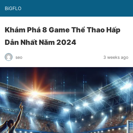
BiGFLO
Khám Phá 8 Game Thể Thao Hấp
Dẫn Nhất Năm 2024
seo
3 weeks ago