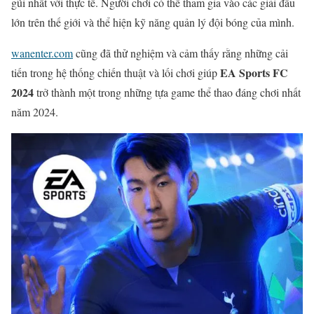
gũi nhất với thực tế. Người chơi có thể tham gia vào các giải đấu
lớn trên thế giới và thể hiện kỹ năng quản lý đội bóng của mình.
wanenter.com
cũng đã thử nghiệm và cảm thấy rằng những cải
EA Sports FC
tiến trong hệ thống chiến thuật và lối chơi giúp
2024
trở thành một trong những tựa game thể thao đáng chơi nhất
năm 2024.