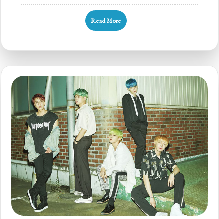
Phân
Tích
Read More
Phong
Cách
Thời
Trang
Của
BiGFLO