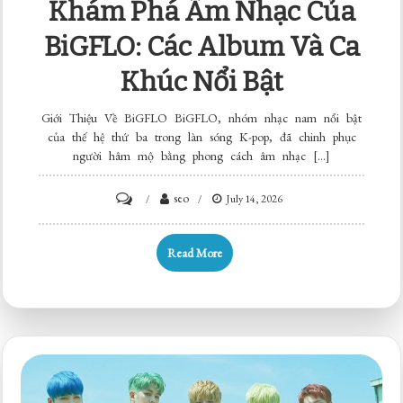
Khám Phá Âm Nhạc Của
BiGFLO: Các Album Và Ca
Khúc Nổi Bật
Giới Thiệu Về BiGFLO BiGFLO, nhóm nhạc nam nổi bật
của thế hệ thứ ba trong làn sóng K-pop, đã chinh phục
người hâm mộ bằng phong cách âm nhạc […]
on
seo
July 14, 2026
Khám
Phá
Read More
Âm
Nhạc
Của
BiGFLO:
Các
Album