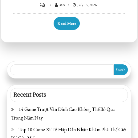
on
seo
July 13, 2026
Giới
Thiệu
Read More
Nhóm
Nhạc
BiGFLO:
Đặc
Điểm
Search
và
Thành
Tựu
Recent Posts
14 Game Trượt Ván Đỉnh Cao Không Thể Bỏ Qua
Trong Năm Nay
Top 10 Game Xì Tố Hấp Dẫn Nhất: Khám Phá Thế Giới