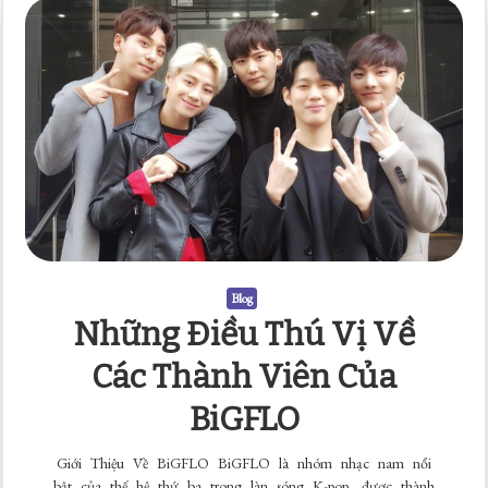
Blog
Những Điều Thú Vị Về
Các Thành Viên Của
BiGFLO
Giới Thiệu Về BiGFLO BiGFLO là nhóm nhạc nam nổi
bật của thế hệ thứ ba trong làn sóng K-pop, được thành