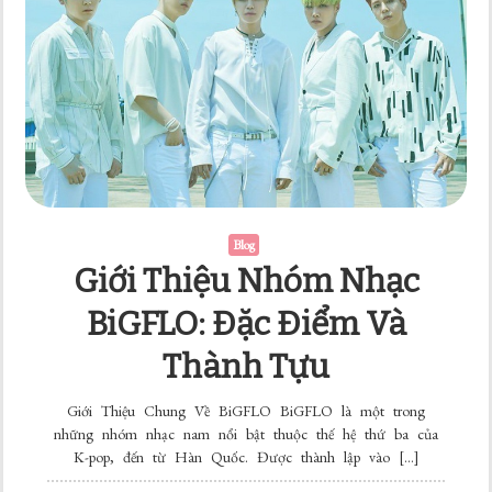
và
Ca
Khúc
Nổi
Bật
Blog
Giới Thiệu Nhóm Nhạc
BiGFLO: Đặc Điểm Và
Thành Tựu
Giới Thiệu Chung Về BiGFLO BiGFLO là một trong
những nhóm nhạc nam nổi bật thuộc thế hệ thứ ba của
K-pop, đến từ Hàn Quốc. Được thành lập vào […]