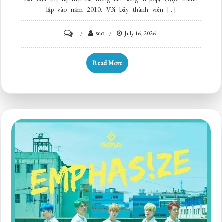
lập vào năm 2010. Với bảy thành viên […]
on
seo
July 16, 2026
Những
Điều
Read More
Thú
Vị
Về
Các
Thành
Viên
Của
BiGFLO