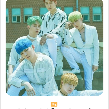
Đến
Thế
Giới
K-
pop
Blog