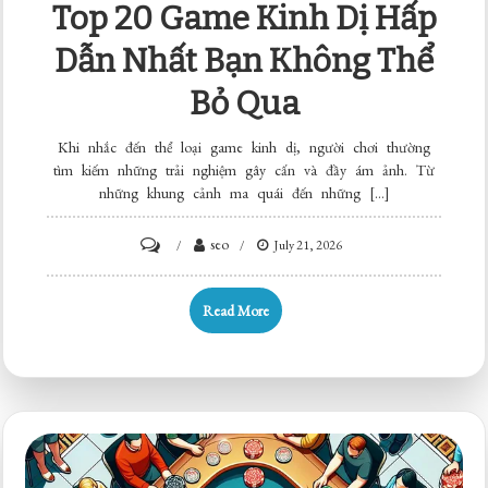
Top 20 Game Kinh Dị Hấp
Dẫn Nhất Bạn Không Thể
Bỏ Qua
Khi nhắc đến thể loại game kinh dị, người chơi thường
tìm kiếm những trải nghiệm gây cấn và đầy ám ảnh. Từ
những khung cảnh ma quái đến những […]
on
seo
July 21, 2026
Top
20
Read More
Game
Kinh
Dị
Hấp
Dẫn
Nhất