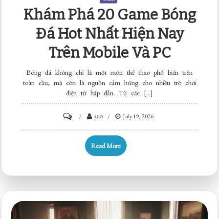
Khám Phá 20 Game Bóng
Đá Hot Nhất Hiện Nay
Trên Mobile Và PC
Bóng đá không chỉ là một môn thể thao phổ biến trên
toàn cầu, mà còn là nguồn cảm hứng cho nhiều trò chơi
điện tử hấp dẫn. Từ các […]
on
seo
July 19, 2026
Khám
Phá
Read More
20
Game
Bóng
Đá
Hot