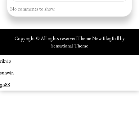
No comments to show.
Copyright © All rights reserved.Theme New BlogBell by
Sensational Theme
rikvip
sunwin
go88