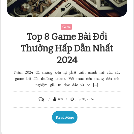
Game
Top 8 Game Bài Đổi
Thưởng Hấp Dẫn Nhất
2024
Năm 2024 đã chứng kiến sự phát triển mạnh mẽ của các
game bài đổi thưởng online. Với mục tiêu mang đến trải
nghiệm giải trí độc đáo và cơ […]
on
seo
July 20, 2026
Top
8
Read More
Game
Bài