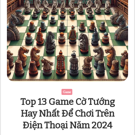
2024
Game
Top 13 Game Cờ Tướng
Hay Nhất Để Chơi Trên
Điện Thoại Năm 2024