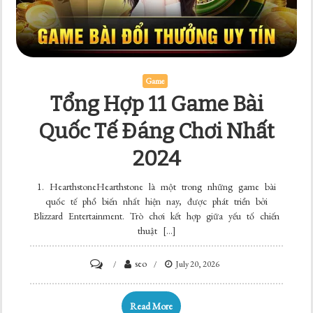
Qua
Game
Tổng Hợp 11 Game Bài
Quốc Tế Đáng Chơi Nhất
2024
1. HearthstoneHearthstone là một trong những game bài
quốc tế phổ biến nhất hiện nay, được phát triển bởi
Blizzard Entertainment. Trò chơi kết hợp giữa yếu tố chiến
thuật […]
on
seo
July 20, 2026
Tổng
Hợp
Read More