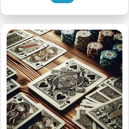
11
Game
Bài
Quốc
Tế
Đáng
Chơi
Nhất
2024