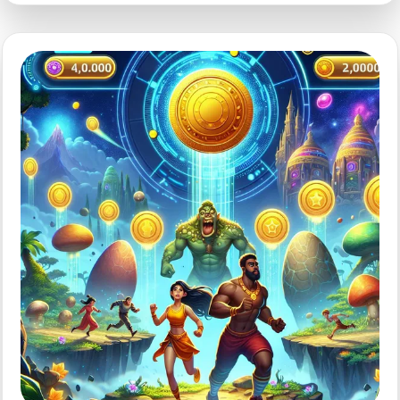
Đổi
Thưởng
Hấp
Dẫn
Nhất
2024