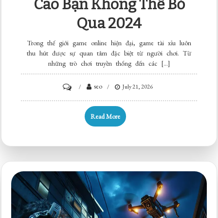
Cao Bạn Không Thể Bỏ
Qua 2024
Trong thế giới game online hiện đại, game tài xỉu luôn
thu hút được sự quan tâm đặc biệt từ người chơi. Từ
những trò chơi truyền thống đến các […]
on
seo
July 21, 2026
Top
15
Read More
Game
Tài
Xỉu
Đỉnh
Cao
Bạn
Không